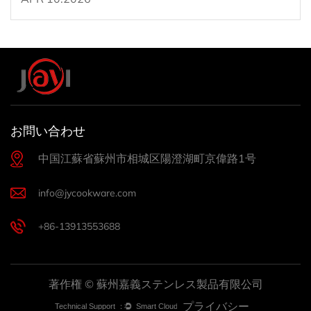
プロセスは次のように呼ばれます 硬質陽極酸化
処理 金属の最外層を根本的に変化させます。金
属を異物でコーティングするのではなく、アル
ミニウム自体をより高密度で硬い化合物、つま
りアルミナとしても知られる酸化アルミニウム
(Al2O3) に変換します。 標準的な陽極酸化処理
お問い合わせ
では...
中国江蘇省蘇州市相城区陽澄湖町京偉路1号
info@jycookware.com
+86-13913553688
著作権 © 蘇州嘉義ステンレス製品有限公司
プライバシー