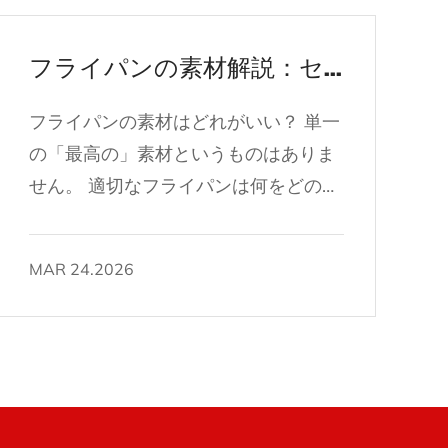
フライパンの素材解説：セラミック、ステンレスなど
フライパンの素材はどれがいい？ 単一
の「最高の」素材というものはありま
せん。 適切なフライパンは何をどのよ
うに調理するかによって決まります 。
セラミックコーティングは低脂肪、低
MAR 24.2026
温調理に優れています。ステンレス鋼
は高温での焼き付けに対応します。鋳
鉄は、ほとんどのものよりも熱を保持
します。そして炭素鋼は両方のバラン
スをとります。それぞれの素材の長所
を理解することで、自信を持って実用