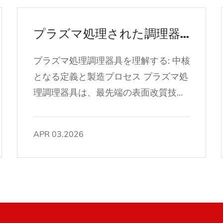
プラズマ処理された調理器具とは何ですか?従来の焦げ付き防止加工とどう違うのですか?
プラズマ処理調理器具を理解する: 中核
となる定義と製造プロセス プラズマ処
理調理器具は、最先端の表面改質技術
によって設計された高度なカテゴリー
のキッチン用品であり、毎日の調理に
APR 03.2026
おいて強化された焦げ付き防止性能、
耐久性、安全性を提供するように設計
されています。コーティングや層状の
アプリケーションに依存する従来の調
理器具とは異なり、 プラズマ処理され
た調理器具 イオン化ガスプラズマを使