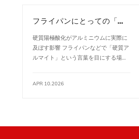
フライパンにとっての「硬質アルマイト」とは一体何なのでしょうか？
硬質陽極酸化がアルミニウムに実際に
及ぼす影響 フライパンなどで「硬質ア
ルマイト」という言葉を目にする場
合、それはアルミニウムに施される特
殊な電気化学的表面処理を指します。
APR 10.2026
プロセスは次のように呼ばれます 硬質
陽極酸化処理 金属の最外層を根本的に
変化させます。金属を異物でコーティ
ングするのではなく、アルミニウム自
体をより高密度で硬い化合物、つまり
アルミナとしても知られる酸化アルミ