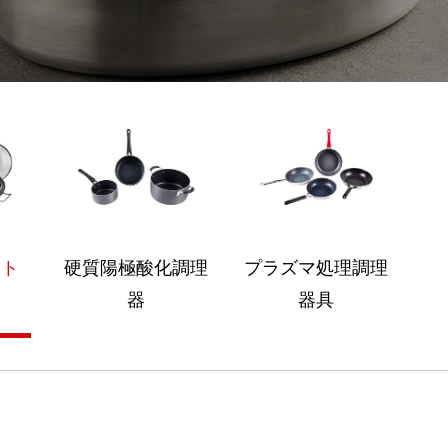
ット
硬質陽極酸化調理
プラズマ処理調理
器
器具