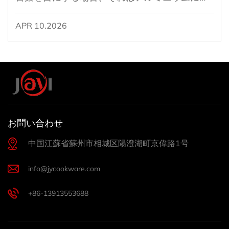
される特殊な電気化学的表面処理を指します。
APR 10.2026
プロセスは次のように呼ばれます 硬質陽極酸化
処理 金属の最外層を根本的に変化させます。金
属を異物でコーティングするのではなく、アル
ミニウム自体をより高密度で硬い化合物、つま
りアルミナとしても知られる酸化アルミニウム
(Al2O3) に変換します。 標準的な陽極酸化処理
お問い合わせ
では...
中国江蘇省蘇州市相城区陽澄湖町京偉路1号
info@jycookware.com
+86-13913553688