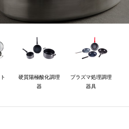
ット
硬質陽極酸化調理
プラズマ処理調理
器
器具