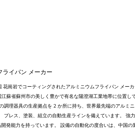
ク鍛造フライパンフライパ
OEM電磁調理器適用フラ
ンJY-HGYG-1-2650
ライパンJY-HGYG-1-2
ライパン メーカー
国 花崗岩でコーティングされたアルミニウムフライパン メーカ
れ、中国江蘇省蘇州市の美しく豊かで有名な陽澄湖工業地帯に位置して
の調理器具の生産拠点を 2 か所に持ち、世界最先端のアルミ
。 プレス、塗装、組立の自動生産ラインを備えています。 強
品開発能力を持っています。 設備の自動化の度合いは、中国