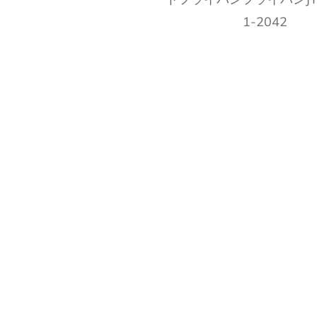
1-2042
クイックビュー
クイックビュー
MOEMアルミニウムノンス
花崗岩ノンスティック鍛