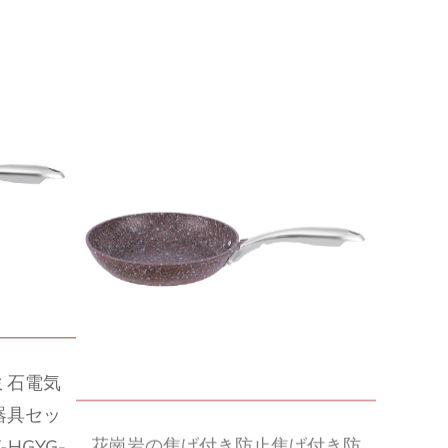
クイックビュー
ミ石電気
花崗岩の焦げ付き防止焦げ付き防
器具セッ
止フライパンと鍋セットフライパ
HGYG-
ンJY-HGYG-1-2245